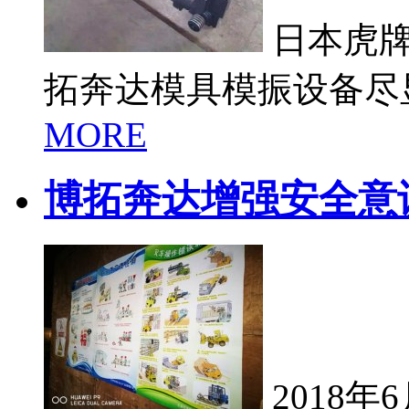
日本虎牌
拓奔达模具模振设备尽显
MORE
博拓奔达增强安全意
2018