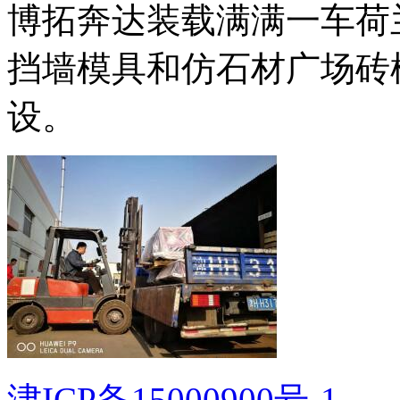
博拓奔达装载满满一车荷
挡墙模具和仿石材广场砖
设。
津ICP备15000900号-1